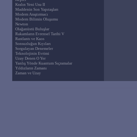
Kralın Yeni Usu II
Maddenin Son Yapıtaşları
Modern Araştırmacı
Modern Bilimin Oluşumu
Newton
Olağanüstü Buluşlar
Rakamların Evrensel Tarihi V
Rastlantı ve Kaos
Sonsuzluğun Kıyıları
Sorgulayan Denemeler
Teknolojinin Evrimi
Uzay Denen O Yer
Yanlış Yönde Kuantum Sıçramalar
Yıldızların Zamanı
Zaman ve Uzay