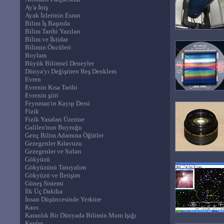
Ay'a İniş
Ayak İzlerinin Esrarı
Bilim İş Başında
Bilim Tarihi Yazıları
Bilim ve İktidar
Bilimin Öncüleri
Boylam
Büyük Bilimsel Deneyler
Dünya'yı Değiştiren Beş Denklem
Evren
Evrenin Kısa Tarihi
Evrenin şiiri
Feynman'ın Kayıp Dersi
Fizik
Fizik Yasaları Üzerine
Galileo'nun Buyruğu
Genç Bilim Adamına Öğütler
Gezegenler Kılavuzu
Gezegenler ve Sırları
Gökyüzü
Gökyüzünü Tanıyalım
Gökyüzü ve İletişim
Güneş Sistemi
İlk Üç Dakika
İnsan Düşüncesinde Yerküre
Kaos
Karanlık Bir Dünyada Bilimin Mum Işığı
Kepler